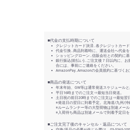
■代金の支払時期について
クレジットカード決済…各クレジットカー
代金引換…商品到着時に、運送会社へ代金
ショッピングローン…信販会社との契約に
銀行振込(前払い)…ご注文後７日以内に、
合には、事前にご連絡をください。
AmazonPay…Amazonの会員規約に基づ
■商品の発送について
年末年始、GW等は通常発送スケジュール
平日16時までのご注文⇒最短当日発送。
土日祝の前日20時までのご注文は⇒最短翌
※発送日の翌日に到着予定。北海道/九州/沖
※ルームランナー等の大型荷物は別途メー
※入荷待ち商品は別途メールで到着予定日を
■ご注文完了後のキャンセル・返品について
交換/返品の必要が生じた際は、03-536