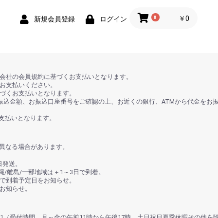
0
￥0
新規会員登録
ログイン
ド会社の会員規約に基づくお支払いとなります。
をお支払いください。
基づくお支払いとなります。
お振込金額、お振込口座番号をご確認の上、お近くの銀行、ATMから代金をお
くお支払いとなります。
と異なる場合があります。
日発送。
縄/離島/一部地域は＋1～3日で到着。
ルで到着予定日をお知らせ。
お知らせ。
5-1001（受付時間 月～金の午前11時から午後17時、土日祝日夏季休暇その