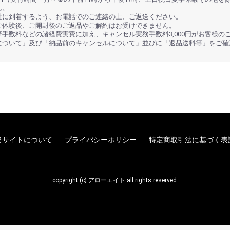
ん。
社に到着するよう、お電話でのご連絡の上、ご返送ください。
ご体験後、ご開封後のご返品やご解約はお受けできません。
手数料などの諸経費実費に加え、キャンセル実務手数料3,000円がお客様の
について」及び「納品前のキャンセルについて」並びに「返品送料等」をご確
当サイトについて
プライバシーポリシー
特定商取引法に基づく表
copyright (c) アローエイト all rights reserved.